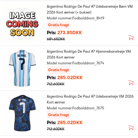
Argentina Rodrigo De Paul #7 Udebanetrøje Børn VM
2026 Kort ærmer (+ bukser)
Model nummer:Fodbolddrom_8419
Gratis fragt
Pris:
273.85DKK
684.65DKK
Argentina Rodrigo De Paul #7 Hjemmebanetrøje VM
2026 Kort ærmer
Model nummer:Fodbolddrom_7674
Gratis fragt
Pris:
285.02DKK
712.60DKK
Argentina Rodrigo De Paul #7 Udebanetrøje VM 2026
Kort ærmer
Model nummer:Fodbolddrom_7675
Gratis fragt
Pris:
285.02DKK
712.60DKK