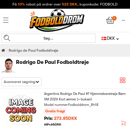
Få
10%
rabat på ordrer over
522 DKK
, kuponkode: FODBOLD
0
󰄒
DKK
Søg...
Rodrigo de Paul Fodboldtrøje
Rodrigo De Paul Fodboldtrøje
Avanceret søgning
Argentina Rodrigo De Paul #7 Hjemmebanetrøje Børn
VM 2026 Kort ærmer (+ bukser)
Model nummer:Fodbolddrom_8418
Gratis fragt
Pris:
273.85DKK
684.65DKK