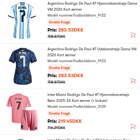
Argentina Rodrigo De Paul #7 Hjemmebanetrøje Dame
VM 2026 Kort ærmer
Model nummer:Fodbolddrom_9122
Gratis fragt
Pris:
283.53DKK
708.87DKK
Argentina Rodrigo De Paul #7 Udebanetrøje Dame VM
2026 Kort ærmer
Model nummer:Fodbolddrom_9123
Gratis fragt
Pris:
283.53DKK
708.87DKK
Inter Miami Rodrigo De Paul #7 Hjemmebanetrøje
Børn 2025-26 Kort ærmer (+ bukser)
Model nummer:Fodbolddrom_3139
Gratis fragt
Pris:
219.45DKK
716.29DKK