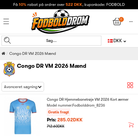
Få
10%
rabat på ordrer over
522 DKK
, kuponkode: FODBOLD
0
󰄒
DKK
Søg...
Congo DR VM 2026 Mænd
Congo DR VM 2026 Mænd
Avanceret søgning
Congo DR Hjemmebanetrøje VM 2026 Kort ærmer
Model nummer:Fodbolddrom_8236
Gratis fragt
Pris:
285.02DKK
712.60DKK