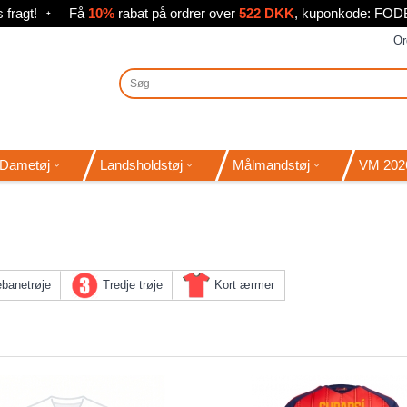
 fragt!
Få
10%
rabat på ordrer over
522 DKK
, kuponkode: FO
Or
Dametøj
Landsholdstøj
Målmandstøj
VM 202
banetrøje
Tredje trøje
Kort ærmer