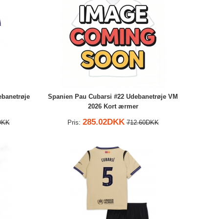
banetrøje
Spanien Pau Cubarsi #22 Udebanetrøje VM
2026 Kort ærmer
285.02DKK
DKK
Pris:
712.60DKK