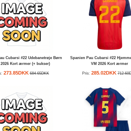
au Cubarsi #22 Udebanetrøje Børn
Spanien Pau Cubarsi #22 Hjemme
2026 Kort ærmer (+ bukser)
VM 2026 Kort ærmer
273.85DKK
285.02DKK
s:
684.65DKK
Pris:
712.60