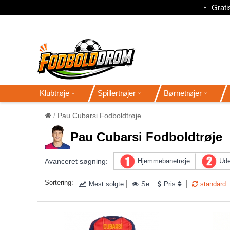
Gratis
Klubtrøje
Spillertrøjer
Børnetrøjer
Pau Cubarsi Fodboldtrøje
Pau Cubarsi Fodboldtrøje
Avanceret søgning:
Hjemmebanetrøje
Ude
Sortering:
Mest solgte
Se
Pris
standard