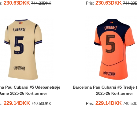
230.63DKK
230.63DKK
s:
744.23DKK
Pris:
744.23
na Pau Cubarsi #5 Udebanetrøje
Barcelona Pau Cubarsi #5 Tredje 
Dame 2025-26 Kort ærmer
2025-26 Kort ærmer
229.14DKK
229.14DKK
s:
740.50DKK
Pris:
740.50