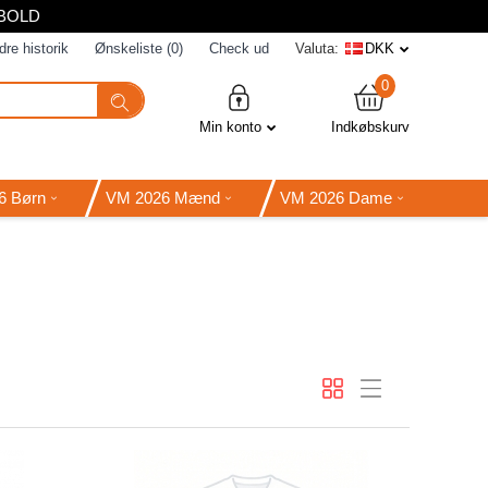
DBOLD
dre historik
Ønskeliste (0)
Check ud
Valuta:
DKK
0
Min konto
Indkøbskurv
6 Børn
VM 2026 Mænd
VM 2026 Dame