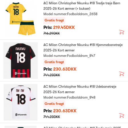
AC Milan Christopher Nkunku #18 Tredje trøje Børn
2025-26 Kort ærmer (+ bukser)
Model nummer:Fodbolddrom_2658
Gratis fragt
Pris:
219.45DKK
716.29DKK
AC Milan Christopher Nkunku #18 Hjemmebanetrøje
2025-26 Kort ærmer
Model nummer:Fodbolddrom_847
Gratis fragt
Pris:
230.63DKK
744.23DKK
AC Milan Christopher Nkunku #18 Udebanetrøje
2025-26 Kort ærmer
Model nummer:Fodbolddrom_848
Gratis fragt
Pris:
230.63DKK
744.23DKK