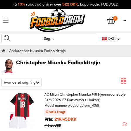
Få
10%
rabat på ordrer over
522 DKK
, kuponkode: FODBOLD
0
󰄒
DKK
Søg...
Christopher Nkunku Fodboldtrøje
Christopher Nkunku Fodboldtrøje
Avanceret søgning
AC Milan Christopher Nkunku #18 Hjemmebanetrøje
Børn 2026-27 Kort ærmer (+ bukser)
Model nummer:Fodbolddrom_7058
Gratis fragt
Pris:
219.45DKK
716.29DKK