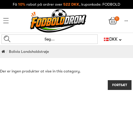
Få
10%
rabat på ordrer over
522 DKK
, kuponkode: FODBOLD
0
󰄒
DKK
Søg...
Bolivia Landsholdstrøje
Der er ingen produkter at vise in this category.
FORTSÆT